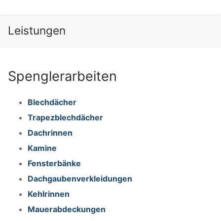
springen
Leistungen
Suchen nach:
Spenglerarbeiten
Blechdächer
Trapezblechdächer
Dachrinnen
Kamine
Fensterbänke
Suchen
Dachgaubenverkleidungen
nach:
Kehlrinnen
Mauerabdeckungen
Startseite