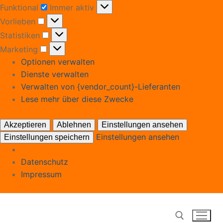
Funktional
Funktional
Immer aktiv
Vorlieben
Vorlieben
Statistiken
Statistiken
Marketing
Marketing
Optionen verwalten
Dienste verwalten
Verwalten von {vendor_count}-Lieferanten
Lese mehr über diese Zwecke
Akzeptieren
Ablehnen
Einstellungen ansehen
Einstellungen ansehen
Einstellungen speichern
Datenschutz
Impressum
Zum
Inhalt