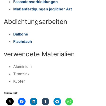
Fassadenverkleidungen
Über uns
Maßanfertigungen jeglicher Art
Leistungen
Abdichtungsarbeiten
Blechdächer
Rezensionen
Balkone
Trapezblechdächer
Kontakt
Flachdach
Dachrinnen
Kontaktformular
Stellenangebote
verwendete Materialien
Kamine
Datenschutz
Aluminium
Fensterbänke
Impressum
Titanzink
Dachgaubenverkleidungen
Kupfer
Kehlrinnen
Teilen mit:
Mauerabdeckungen